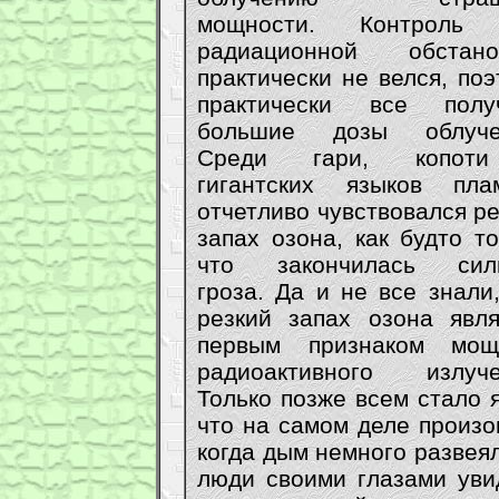
мощности. Контроль
радиационной обстано
практически не велся, по
практически все полу
большие дозы облуче
Среди гари, копот
гигантских языков пла
отчетливо чувствовался р
запах озона, как будто т
что закончилась сил
гроза. Да и не все знали
резкий запах озона явля
первым признаком мощ
радиоактивного излуче
Только позже всем стало 
что на самом деле произо
когда дым немного развея
люди своими глазами уви