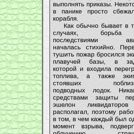
выполнять приказы. Некот
в панике просто сбежа
корабля.
Как обычно бывает в т
случаях, борьб
последствиями ава
началась стихийно. Пер
тушить пожар бросился эк
плавучей базы, в за
которой и входила перегр
топлива, а также эки
стоявших поблизо
подводных лодок. Ника
средствами защиты пе
эшелон ликвидаторо
располагал, поэтому рабо
в том, в чем каждый был о
момент взрыва, подверг
облучению страш