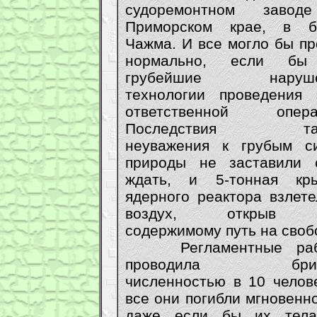
судоремонтном заво
Приморском крае, в б
Чажма. И все могло бы пр
нормально, если бы
грубейшие наруше
технологии проведения 
ответственной опера
Последствия так
неуважения к грубым с
природы не заставили 
ждать, и 5-тонная кр
ядерного реактора взлете
воздух, открыв 
содержимому путь на своб
Регламентные раб
проводила бриг
численностью в 10 челове
все они погибли мгновенн
даже если бы их тел