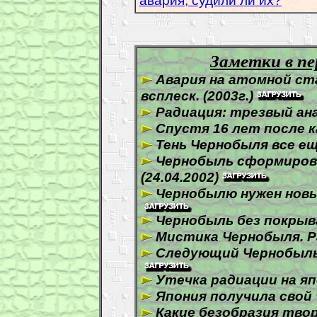
авария, судили ли их?
.
Заметки в пе
Авария на атомной ст
всплеск. (2003г.)
Радиация: трезвый анал
Спустя 16 лет после к
Тень Чернобыля все еще
Чернобыль сформиров
(24.04.2002)
Чернобылю нужен новый
Чернобыль без покрыва
Мистика Чернобыля. Р
Следующий Чернобыль 
Утечка радиации на яп
Япония получила свой
Какие безобразия твор