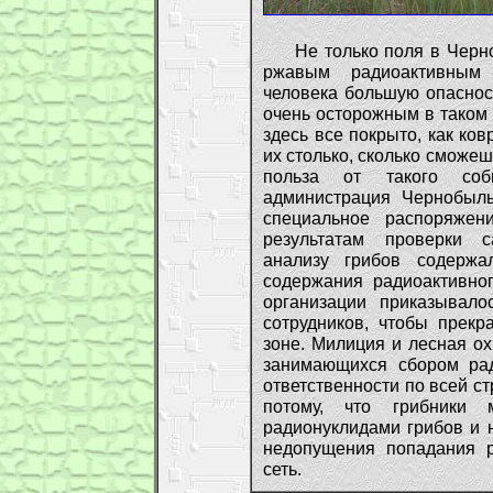
Не только поля в Черноб
ржавым радиоактивным 
человека большую опаснос
очень осторожным в таком 
здесь все покрыто, как ков
их столько, сколько сможеш
польза от такого соб
администрация Чернобыль
специальное распоряжен
результатам проверки с
анализу грибов содержа
содержания радиоактивног
организации приказывало
сотрудников, чтобы прекр
зоне. Милиция и лесная о
занимающихся сбором рад
ответственности по всей ст
потому, что грибники 
радионуклидами грибов и н
недопущения попадания р
сеть.