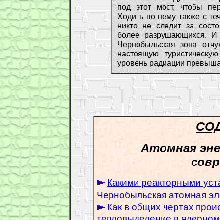
под этот мост, чтобы пе
Ходить по нему также с те
никто не следит за состо
более разрушающихся. И 
Чернобыльская зона отч
настоящую туристическую
уровень радиации превышае
СО
Атомная эне
совр
Какими реакторными уст
Чернобыльская атомная эл
Как в общих чертах прои
тепловыделение в ядерном