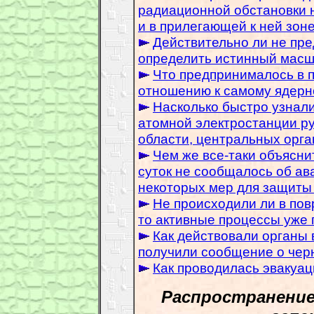
радиационной обстановки 
и в прилегающей к ней зон
Действительно ли не пр
определить истинный масш
Что предпринималось в 
отношению к самому ядерн
Насколько быстро узнал
атомной электростанции ру
области, центральных орга
Чем же все-таки объясни
суток не сообщалось об ав
некоторых мер для защиты
Не происходили ли в пов
то активные процессы уже 
Как действовали органы в
получили сообщение о чер
Как проводилась эвакуац
Распространение