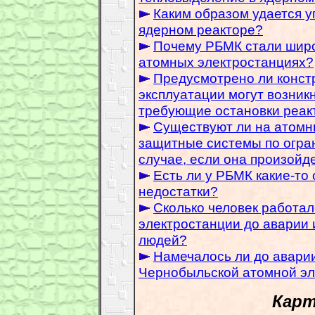
Каким образом удается у
ядерном реакторе?
Почему РБМК стали широ
атомных электростанциях?
Предусмотрено ли констр
эксплуатации могут возник
требующие остановки реак
Существуют ли на атомн
защитные системы по огра
случае, если она произойд
Есть ли у РБМК какие-то
недостатки?
Сколько человек работа
электростанции до аварии и
людей?
Намечалось ли до авари
Чернобыльской атомной эл
Карт