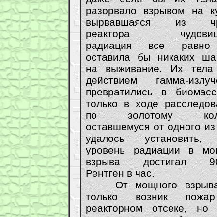
разорвало взрывом на ку
вырвавшаяся из чр
реактора чудовищ
радиация все равно
оставила бы никаких ша
на выживание. Их тела
действием гамма-излуч
превратились в биомасс
только в ходе расследов
по золотому коль
оставшемуся от одного из
удалось установить,
уровень радиации в мо
взрыва достигал 90
Рентген в час.
От мощного взрыва
только возник пожа
реакторном отсеке, но