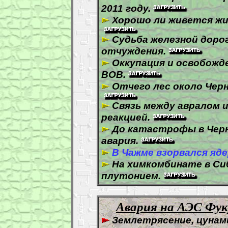
2011 году.
Хорошо ли живется жи
Судьба железной доро
отчуждения.
Оккупация и освобожд
ВОВ.
Отчего лес около Чер
Связь между авралом 
реакцией.
До катастрофы в Чер
авария.
В Чажме взорвался яд
На химкомбинате в Си
плутонием.
Авария на АЭС Фуку
Землетрясение, цунами