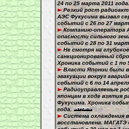
24 по 25 марта 2011 года
Резкий рост радиоакт
АЭС Фукусима вызвал се
событий с 26 по 27 март
Компанию-оператора 
опасности сильного зем
событий с 28 по 31 март
Не смотря на глубокое
санкционированный сбро
Хроника событий с 1 по 5
Власти Японии были 
эвакуации вокруг аварий
событий с 6 по 14 апреля
Радиоуправляемые роб
японцам в ходе взятия 
Фукусима. Хроника событ
года.
Система охлаждения в
восстановлена. МАГАТЭ 