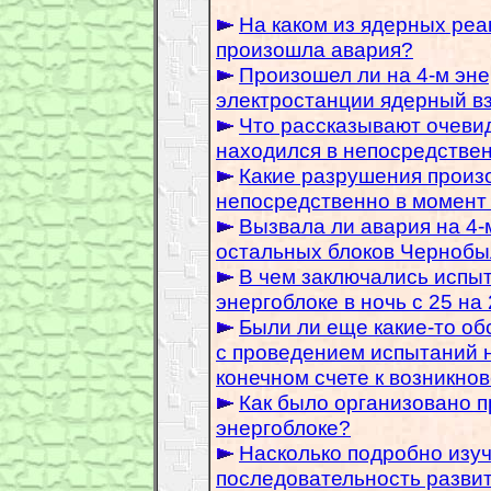
На каком из ядерных реа
произошла авария?
Произошел ли на 4-м эн
электростанции ядерный в
Что рассказывают очевид
находился в непосредствен
Какие разрушения произо
непосредственно в момент
Вызвала ли авария на 4-
остальных блоков Черноб
В чем заключались испыт
энергоблоке в ночь с 25 на 
Были ли еще какие-то обс
с проведением испытаний н
конечном счете к возникно
Как было организовано п
энергоблоке?
Насколько подробно изу
последовательность развит