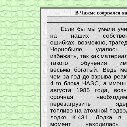
В Чажме взорвался яд
Если бы мы умели учи
на наших собствен
ошибках, возможно, траге
Чернобыле удалось
избежать, так как материа
такого обучения им
весьма богатый. Ведь ме
чем за год до взрыва реа
4-го блока ЧАЭС, а именн
августа 1985 года, возн
срочная необходимо
перезагрузить ядер
топливо на атомной подво
лодке К-431. Лодка в 
момент находилась