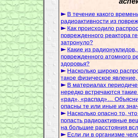
аспе
В течение какого времен
радиоактивности из повре
Как происходило распро
поврежденного реактора г
затронуло?
Какие из радионуклидов,
поврежденного атомного р
здоровья?
Насколько широко распр
такое физическое явление,
В материалах периодиче
нередко встречаются такие 
«рад», «распад»… Объяснит
опасны те или иные их зна
Насколько опасно то, что
попасть радиоактивные ве
на большие расстояния вс
Если ли в организме чел