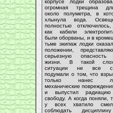
корпусе лодки образова
огромная трещина дл
около полуметра, в кот
хлынула вода. Освещ
полностью отключилось,
как кабели электропит
были оборваны, и в кроме
тьме экипаж лодки оказал
положении, представля
серьезную опасность
жизни. В такой сло
ситуации не все ср
подумали о том, что взры
только нанес ло
механические повреждения
и выпустил радиаци
свободу. А когда поняли, 
у всех хватило смел
соблюдать дисципли