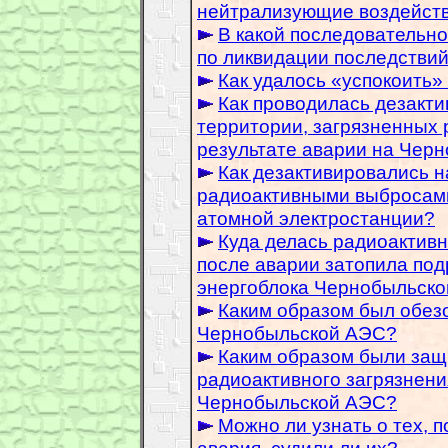
нейтрализующие воздейств
В какой последовательн
по ликвидации последстви
Как удалось «успокоить
Как проводилась дезакти
территории, загрязненных
результате аварии на Чер
Как дезактивировались 
радиоактивными выбросами
атомной электростанции?
Куда делась радиоактивн
после аварии затопила по
энергоблока Чернобыльско
Каким образом был обез
Чернобыльской АЭС?
Каким образом были защ
радиоактивного загрязнен
Чернобыльской АЭС?
Можно ли узнать о тех, 