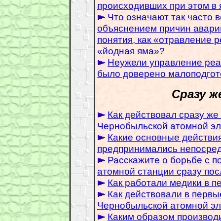
происходивших при этом в
Что означают так часто 
объяснением причин авари
понятия, как «отравление 
«йодная яма»?
Неужели управление реа
было доверено малоподгот
Сразу ж
Как действовал сразу ж
Чернобыльской атомной эл
Какие основные действи
предпринимались непосред
Расскажите о борьбе с п
атомной станции сразу пос
Как работали медики в п
Как действовали в первы
Чернобыльской атомной эл
Каким образом производ