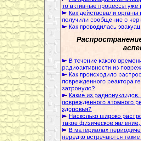
то активные процессы уже 
Как действовали органы в
получили сообщение о чер
Как проводилась эвакуац
Распространение
аспе
В течение какого времен
радиоактивности из повре
Как происходило распро
поврежденного реактора г
затронуло?
Какие из радионуклидов,
поврежденного атомного р
здоровья?
Насколько широко распр
такое физическое явление,
В материалах периодиче
нередко встречаются такие 