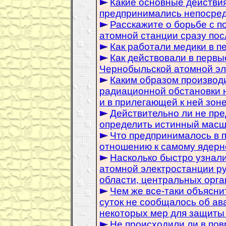
Какие основные действи
предпринимались непосред
Расскажите о борьбе с п
атомной станции сразу пос
Как работали медики в п
Как действовали в первы
Чернобыльской атомной эл
Каким образом производ
радиационной обстановки 
и в прилегающей к ней зон
Действительно ли не пр
определить истинный масш
Что предпринималось в 
отношению к самому ядерн
Насколько быстро узнал
атомной электростанции ру
области, центральных орга
Чем же все-таки объясни
суток не сообщалось об ав
некоторых мер для защиты
Не происходили ли в пов