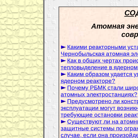
СО
Атомная эне
сов
Какими реакторными уст
Чернобыльская атомная эл
Как в общих чертах прои
тепловыделение в ядерном
Каким образом удается у
ядерном реакторе?
Почему РБМК стали широ
атомных электростанциях?
Предусмотрено ли констр
эксплуатации могут возник
требующие остановки реак
Существуют ли на атомн
защитные системы по огра
случае, если она произойд