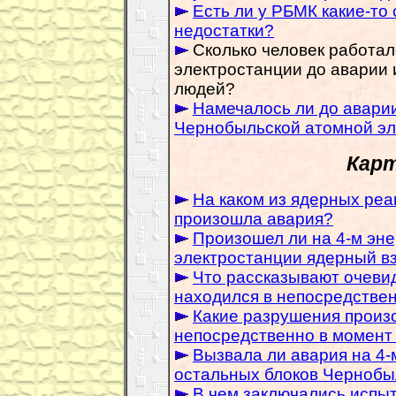
Есть ли у РБМК какие-то
недостатки?
Сколько человек работа
электростанции до аварии и
людей?
Намечалось ли до авари
Чернобыльской атомной эл
Карт
На каком из ядерных реа
произошла авария?
Произошел ли на 4-м эн
электростанции ядерный в
Что рассказывают очевид
находился в непосредствен
Какие разрушения произо
непосредственно в момент
Вызвала ли авария на 4-
остальных блоков Черноб
В чем заключались испыт