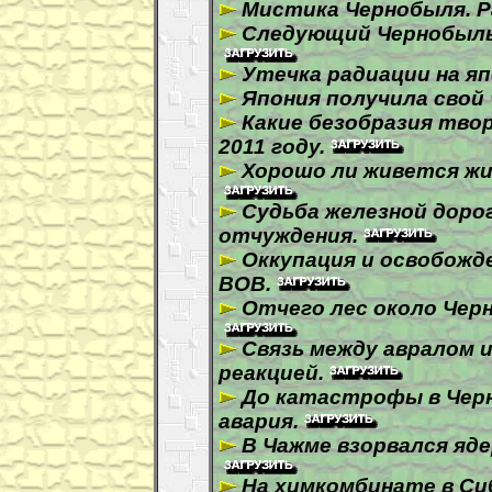
Мистика Чернобыля. Р
Следующий Чернобыль 
Утечка радиации на яп
Япония получила свой
Какие безобразия твор
2011 году.
Хорошо ли живется жи
Судьба железной доро
отчуждения.
Оккупация и освобожд
ВОВ.
Отчего лес около Чер
Связь между авралом 
реакцией.
До катастрофы в Чер
авария.
В Чажме взорвался яд
На химкомбинате в Си