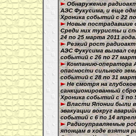
Обнаружение радиоакт
АЭС Фукусима, и еще од
Хроника событий с 22 по
Новые пострадавшие о
Среди них туристы и сп
24 по 25 марта 2011 года
Резкий рост радиоакт
АЭС Фукусима вызвал се
событий с 26 по 27 март
Компанию-оператора 
опасности сильного зем
событий с 28 по 31 март
Не смотря на глубокое
санкционированный сбро
Хроника событий с 1 по 5
Власти Японии были 
эвакуации вокруг аварий
событий с 6 по 14 апреля
Радиоуправляемые роб
японцам в ходе взятия 