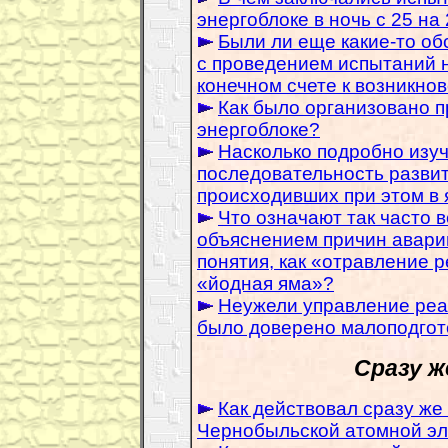
энергоблоке в ночь с 25 на 
Были ли еще какие-то обс
с проведением испытаний н
конечном счете к возникно
Как было организовано п
энергоблоке?
Насколько подробно изу
последовательность развит
происходивших при этом в
Что означают так часто 
объяснением причин авари
понятия, как «отравление 
«йодная яма»?
Неужели управление реа
было доверено малоподгот
Сразу ж
Как действовал сразу ж
Чернобыльской атомной эл