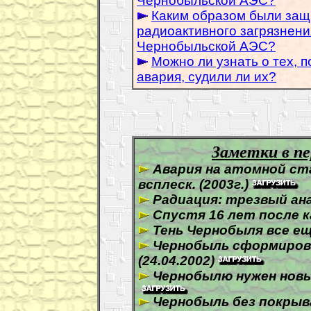
Чернобыльской АЭС?
Каким образом были защ
радиоактивного загрязнен
Чернобыльской АЭС?
Можно ли узнать о тех, 
авария, судили ли их?
.
Заметки в п
Авария на атомной ст
всплеск. (2003г.)
Радиация: трезвый анал
Спустя 16 лет после к
Тень Чернобыля все еще
Чернобыль сформиров
(24.04.2002)
Чернобылю нужен новый
Чернобыль без покрыва