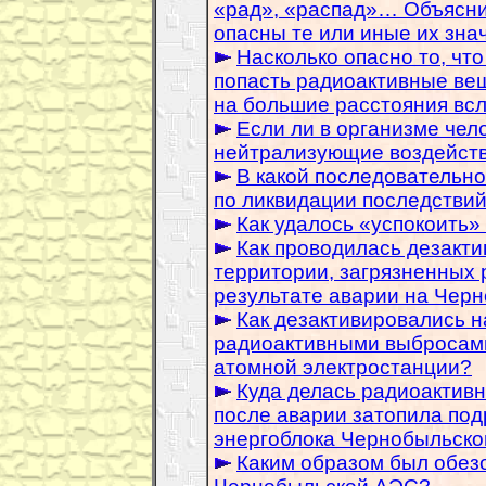
«рад», «распад»… Объяснит
опасны те или иные их зна
Насколько опасно то, что
попасть радиоактивные ве
на большие расстояния вс
Если ли в организме чел
нейтрализующие воздейств
В какой последовательн
по ликвидации последстви
Как удалось «успокоить
Как проводилась дезакти
территории, загрязненных
результате аварии на Чер
Как дезактивировались 
радиоактивными выбросами
атомной электростанции?
Куда делась радиоактивн
после аварии затопила по
энергоблока Чернобыльско
Каким образом был обез