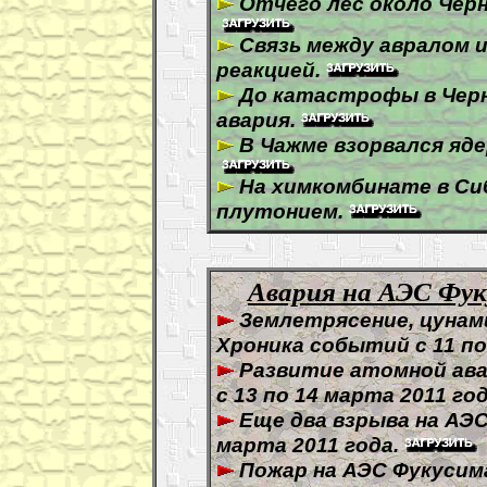
Отчего лес около Чер
Связь между авралом 
реакцией.
До катастрофы в Чер
авария.
В Чажме взорвался яд
На химкомбинате в Си
плутонием.
Авария на АЭС Фуку
Землетрясение, цунами
Хроника событий с 11 по
Развитие атомной ава
с 13 по 14 марта 2011 год
Еще два взрыва на АЭ
марта 2011 года.
Пожар на АЭС Фукусим