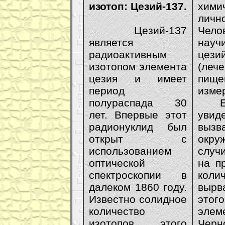
изотоп: Цезий-137.
хими
лич
Цезий-137
Чел
является
нау
радиоактивным
цези
изотопом элемента
(леч
цезия и имеет
пищ
период
изме
полураспада 30
Если
лет. Впервые этот
увид
радионуклид был
вызв
открыт с
окр
использованием
случ
оптической
на п
спектроскопии в
коли
далеком 1860 году.
вырв
Известно солидное
это
количество
эле
изотопов этого
Черн