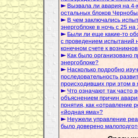
Вызвала ли авария на 4-
остальных блоков Черноб
В чем заключались испыт
энергоблоке в ночь с 25 на 
Были ли еще какие-то обс
с проведением испытаний н
конечном счете к возникно
Как было организовано п
энергоблоке?
Насколько подробно изу
последовательность развит
происходивших при этом в
Что означают так часто 
объяснением причин авари
понятия, как «отравление 
«йодная яма»?
Неужели управление реа
было доверено малоподгот