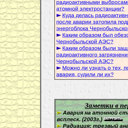
радиоактивными выбросами
атомной электростанции?
Куда делась радиоактивн
после аварии затопила по
энергоблока Чернобыльско
Каким образом был обез
Чернобыльской АЭС?
Каким образом были защ
радиоактивного загрязнен
Чернобыльской АЭС?
Можно ли узнать о тех, 
авария, судили ли их?
.
Заметки в пе
Авария на атомной ст
всплеск. (2003г.)
Радиация: трезвый анал