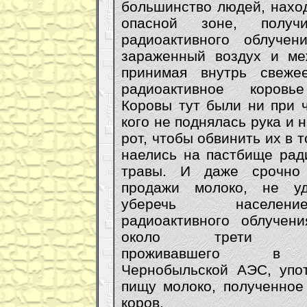
большинство людей, нахо
опасной зоне, получ
радиоактивного облучен
зараженный воздух и ме
принимая внутрь свеже
радиоактивное коровь
Коровы тут были ни при ч
кого не поднялась рука и 
рот, чтобы обвинить их в т
наелись на пастбище рад
травы. И даже срочно
продажи молоко, не у
уберечь населе
радиоактивного облучени
около трети нас
проживавшего в
Чернобыльской АЭС, упо
пищу молоко, полученное
коров.