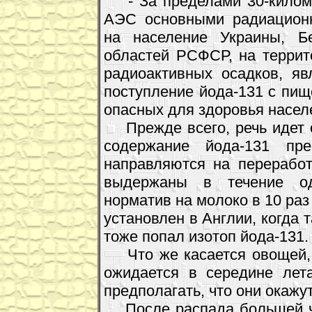
- За пределами 30-киломе
АЭС основными радиацион
на население Украины, Б
областей РСФСР, на терри
радиоактивных осадков, я
поступление йода-131 с пищ
опасных для здоровья насел
Прежде всего, речь идет о
содержание йода-131 пре
направляются на переработ
выдержаны в течение од
норматив на молоко в 10 раз
установлен в Англии, когда 
тоже попал изотоп йода-131.
Что же касается овощей, 
ожидается в середине лет
предполагать, что они окажу
После распада большей ча