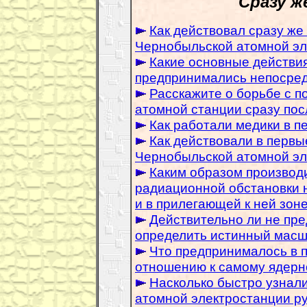
Сразу ж
Как действовал сразу ж
Чернобыльской атомной эл
Какие основные действи
предпринимались непосред
Расскажите о борьбе с п
атомной станции сразу пос
Как работали медики в п
Как действовали в первы
Чернобыльской атомной эл
Каким образом производ
радиационной обстановки 
и в прилегающей к ней зон
Действительно ли не пр
определить истинный масш
Что предпринималось в 
отношению к самому ядерн
Насколько быстро узнал
атомной электростанции ру