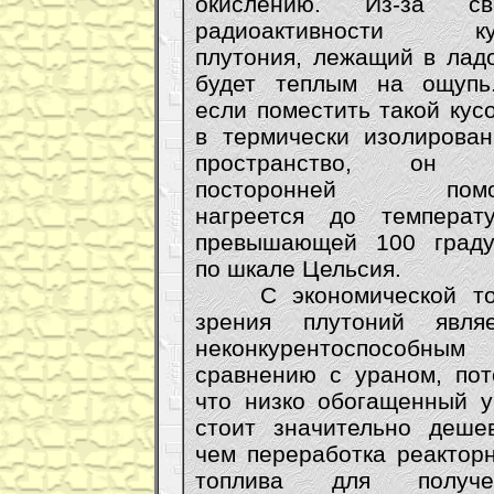
окислению. Из-за св
радиоактивности ку
плутония, лежащий в лад
будет теплым на ощупь
если поместить такой кус
в термически изолирован
пространство, он 
посторонней пом
нагреется до температу
превышающей 100 граду
по шкале Цельсия.
С экономической то
зрения плутоний являе
неконкурентоспособным
сравнению с ураном, пот
что низко обогащенный у
стоит значительно дешев
чем переработка реактор
топлива для получе