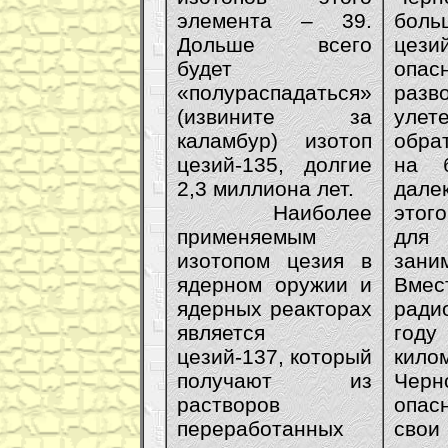
элемента – 39.
боль
Дольше всего
цези
будет
опа
«полураспадаться»
разв
(извините за
улет
каламбур) изотоп
обра
цезий-135, долгие
на 
2,3 миллиона лет.
дале
Наиболее
этого
применяемым
для
изотопом цезия в
зани
ядерном оружии и
Вмес
ядерных реакторах
ради
является
году
цезий-137, который
кило
получают из
Чер
растворов
опас
переработанных
свои