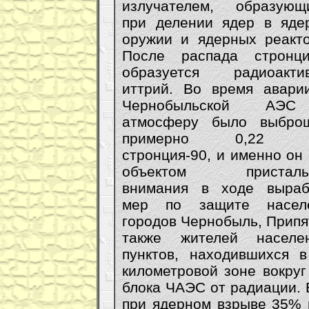
излучателем, образующ
при делении ядер в яде
оружии и ядерных реакто
После распада стронци
образуется радиоакти
иттрий. Во время авари
Чернобыльской АЭ
атмосферу было выбро
примерно 0,22 
стронция-90, и именно он
объектом пристальн
внимания в ходе выраб
мер по защите насел
городов Чернобыль, Припя
также жителей населе
пунктов, находившихся в
километровой зоне вокруг
блока ЧАЭС от радиации. 
при ядерном взрыве 35% 