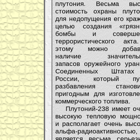
плутония. Весьма выс
стоимость охраны плуто
для недопущения его кра
целью создания «грязн
бомбы и соверше
террористического акта
этому можно добав
наличие значитель
запасов оружейного уран
Соединенных Штата
России, который пу
разбавления станови
пригодным для изготовле
коммерческого топлива.
Плутоний-238 имеет оч
высокую тепловую мощно
и располагает очень выс
альфа-радиоактивностью,
является весьма серьез