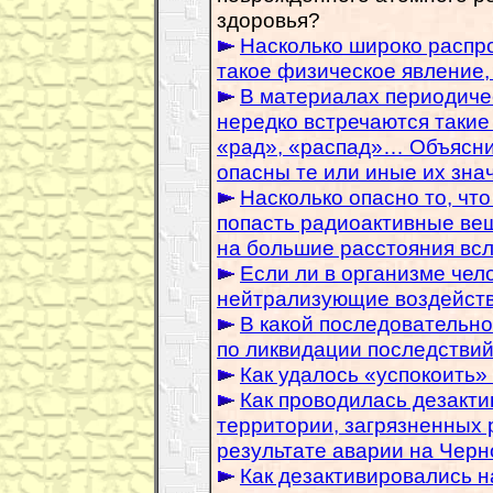
здоровья?
Насколько широко распр
такое физическое явление,
В материалах периодиче
нередко встречаются такие 
«рад», «распад»… Объяснит
опасны те или иные их зна
Насколько опасно то, что
попасть радиоактивные ве
на большие расстояния вс
Если ли в организме чел
нейтрализующие воздейств
В какой последовательн
по ликвидации последстви
Как удалось «успокоить
Как проводилась дезакти
территории, загрязненных
результате аварии на Чер
Как дезактивировались 