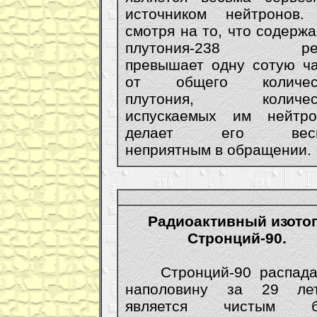
источником нейтронов.
смотря на то, что содерж
плутония-238 ре
превышает одну сотую ча
от общего количес
плутония, количес
испускаемых им нейтро
делает его весь
неприятным в обращении.
Радиоактивный изото
Стронций-90.
Стронций-90 распада
наполовину за 29 л
является чистым бе