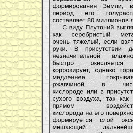
формирования Земли, в
период его полурасп
составляет 80 миллионов л
С виду Плутоний выгля
как серебристый мета
очень тяжелый, если взя
руки. В присутствии д
незначительной влажно
быстро окисляетс
коррозирует, однако гор
медленнее покрывае
ржавчиной в чис
кислороде или в присутс
сухого воздуха, так как
прямом воздейст
кислорода на его поверхн
формируется слой окси
мешающий дальнейш