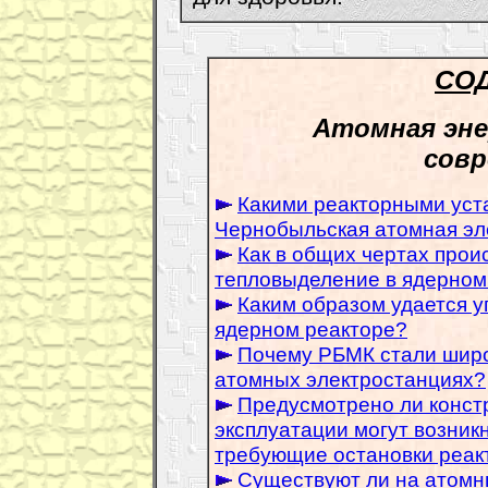
СО
Атомная эне
совр
Какими реакторными уст
Чернобыльская атомная эл
Как в общих чертах прои
тепловыделение в ядерном
Каким образом удается у
ядерном реакторе?
Почему РБМК стали широ
атомных электростанциях?
Предусмотрено ли констр
эксплуатации могут возник
требующие остановки реак
Существуют ли на атомн