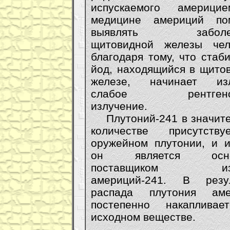
испускаемого америци
медицине америций пом
выявлять заболев
щитовидной железы чел
благодаря тому, что стаб
йод, находящийся в щито
железе, начинает изл
слабое рентгенов
излучение.
Плутоний-241 в значит
количестве присутств
оружейном плутонии, и 
он является осно
поставщиком изо
америций-241. В резул
распада плутония аме
постепенно накапливае
исходном веществе.