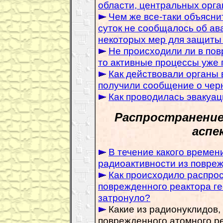
области, центральных орга
Чем же все-таки объясни
суток не сообщалось об ав
некоторых мер для защиты
Не происходили ли в пов
то активные процессы уже 
Как действовали органы в
получили сообщение о чер
Как проводилась эвакуац
Распространение
аспе
В течение какого времен
радиоактивности из повре
Как происходило распро
поврежденного реактора г
затронуло?
Какие из радионуклидов,
поврежденного атомного р