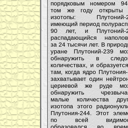
порядковым номером 94
том же году открыты 
изотопы: Плутоний-2
имеющий период полурасп
90 лет, и Плутоний-2
распадающийся наполов
за 24 тысячи лет. В приро
уране Плутоний-239 мо
обнаружить в следо
количествах, и образуетс
там, когда ядро Плутония
захватывает один нейтро
цериевой же руде мо
обнаружить чрезвыча
малые количества друг
изотопа этого радионукл
Плутония-244. Этот элем
по всей видимос
образовался во врем