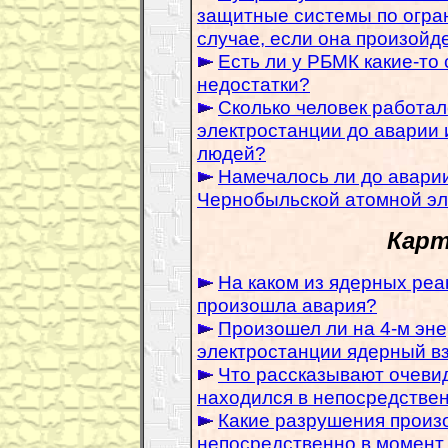
защитные системы по огра
случае, если она произойд
Есть ли у РБМК какие-то
недостатки?
Сколько человек работа
электростанции до аварии и
людей?
Намечалось ли до авари
Чернобыльской атомной эл
Карт
На каком из ядерных реа
произошла авария?
Произошел ли на 4-м эн
электростанции ядерный в
Что рассказывают очевид
находился в непосредствен
Какие разрушения произо
непосредственно в момент