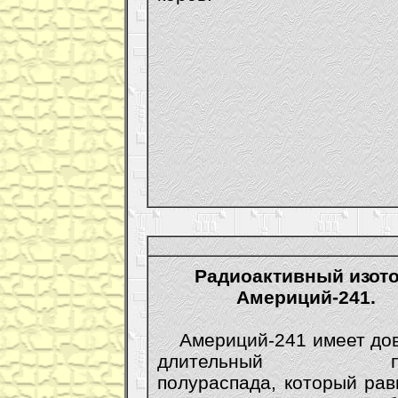
Радиоактивный изото
Америций-241.
Америций-241 имеет до
длительный пе
полураспада, который рав