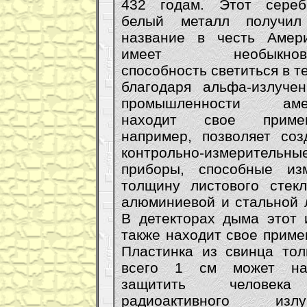
432 годам. Этот сереб
белый металл получил
название в честь Амер
имеет необыкнове
способность светиться в т
благодаря альфа-излуче
промышленности аме
находит свое примен
например, позволяет соз
контрольно-измерительны
приборы, способные из
толщину листового стек
алюминиевой и стальной 
В детекторах дыма этот 
также находит свое приме
Пластинка из свинца то
всего 1 см может на
защитить человек
радиоактивного излуч