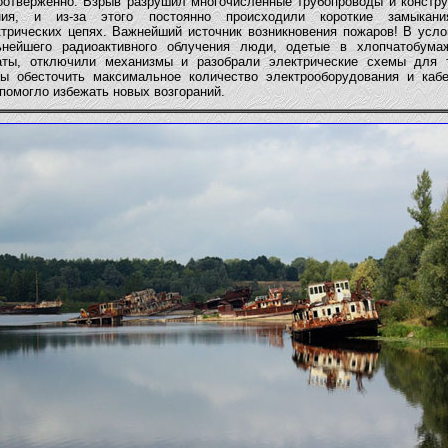
оотверженно. Взрыв разрушил многочисленные трубопроводы и констру
ния, и из-за этого постоянно происходили короткие замыкан
ктрических цепях. Важнейший источник возникновения пожаров! В усло
ьнейшего радиоактивного облучения люди, одетые в хлопчатобума
аты, отключили механизмы и разобрали электрические схемы для т
бы обесточить максимальное количество электрооборудования и кабе
помогло избежать новых возгораний.