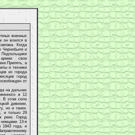
упных военных
ак он влился в
овпака. Когда
е Чернобыля и
Подпольщики
 армии свои
еки Припять, а
илы и техники
ев из города
месяцев город
 освобожден от
да на дальних
оженного в 12
. В этом селе
цкой дивизии,
у, но и танки.
, и только 29
к реке. Город
 немцами. 13-я
 1943 года, и
Направленному