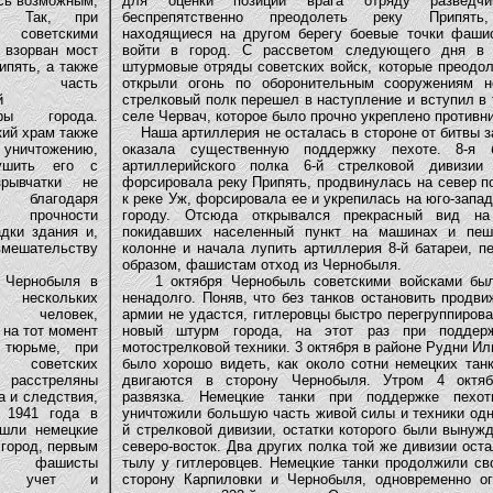
сь возможным,
для оценки позиций врага отряду разведчи
ь. Так, при
беспрепятственно преодолеть реку Припять,
 советскими
находящиеся на другом берегу боевые точки фаши
 взорван мост
войти в город. С рассветом следующего дня в 
ипять, а также
штурмовые отряды советских войск, которые преодол
ная часть
открыли огонь по оборонительным сооружениям н
й
стрелковый полк перешел в наступление и вступил в
уры города.
селе Червач, которое было прочно укреплено противн
ий храм также
Наша артиллерия не осталась в стороне от битвы з
ничтожению,
оказала существенную поддержку пехоте. 8-я б
ушить его с
артиллерийского полка 6-й стрелковой дивизии 
рывчатки не
форсировала реку Припять, продвинулась на север п
благодаря
к реке Уж, форсировала ее и укрепилась на юго-запа
 прочности
городу. Отсюда открывался прекрасный вид на 
дки здания и,
покидавших населенный пункт на машинах и пеш
мешательству
колонне и начала лупить артиллерия 8-й батареи, п
образом, фашистам отход из Чернобыля.
рнобыля в
1 октября Чернобыль советскими войсками был 
 нескольких
ненадолго. Поняв, что без танков остановить продв
 человек,
армии не удастся, гитлеровцы быстро перегруппиров
на тот момент
новый штурм города, на этот раз при поддер
 тюрьме, при
мотострелковой техники. 3 октября в районе Рудни И
и советских
было хорошо видеть, как около сотни немецких тан
расстреляны
двигаются в сторону Чернобыля. Утром 4 октяб
 и следствия,
развязка. Немецкие танки при поддержке пехо
 1941 года в
уничтожили большую часть живой силы и техники одн
шли немецкие
й стрелковой дивизии, остатки которого были вынуж
 город, первым
северо-восток. Два других полка той же дивизии оста
фашисты
тылу у гитлеровцев. Немецкие танки продолжили св
али учет и
сторону Карпиловки и Чернобыля, одновременно о