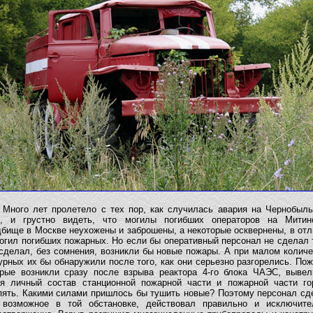
го лет пролетело с тех пор, как случилась авария на Чернобыль
, и грустно видеть, что могилы погибших операторов на Митин
дбище в Москве неухожены и заброшены, а некоторые осквернены, в отл
огил погибших пожарных. Но если бы оперативный персонал не сделал 
 сделал, без сомнения, возникли бы новые пожары. А при малом количе
рных их бы обнаружили после того, как они серьезно разгорелись. По
орые возникли сразу после взрыва реактора 4-го блока ЧАЭС, вывел
оя личный состав станционной пожарной части и пожарной части го
пять. Какими силами пришлось бы тушить новые? Поэтому персонал сд
 возможное в той обстановке, действовал правильно и исключите