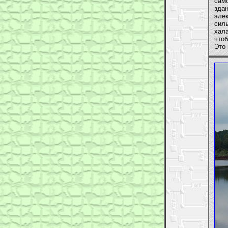
сам
зда
эле
сил
хал
что
Это 