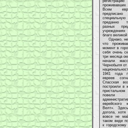
регистрац
проживавших 
Всем евр
предписа
специальну
преданно т
разных пре
учреждения
благо великой
Однако, не с
что прожива
момент в горо
себя очень ск
три месяца ок
начали масс
Чернобыля от 
национальнос
1941 года п
евреев сог
Спасская воз
построили в 
пристальном
пове
администрати
еврейского 
Велт». Здес
догола, хотя
вовсе не ма
таком виде п
к городскому