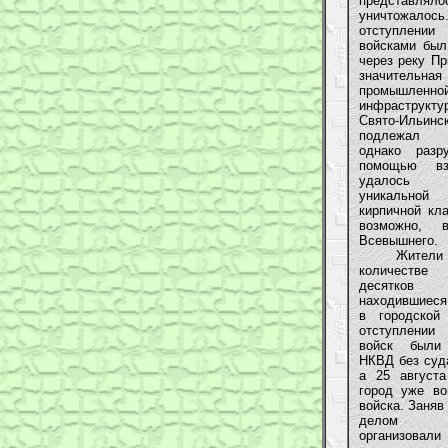
представляло
уничтожалос
отступлении
войсками был
через реку Пр
значитель
промышленно
инфраструкт
Свято-Ильинск
подлежал у
однако разр
помощью вз
удалось 
уникальной
кирпичной кла
возможно, в
Всевышнего.
Жители Че
количестве
десятков
находившиеся 
в городской
отступлени
войск были 
НКВД без суда
а 25 августа
город уже во
войска. Заняв
делом 
организов