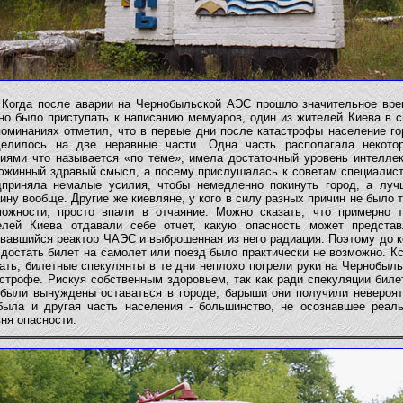
да после аварии на Чернобыльской АЭС прошло значительное вре
но было приступать к написанию мемуаров, один из жителей Киева в с
поминаниях отметил, что в первые дни после катастрофы население го
делилось на две неравные части. Одна часть располагала некото
ниями что называется «по теме», имела достаточный уровень интеллек
южинный здравый смысл, а посему прислушалась к советам специалист
дприняла немалые усилия, чтобы немедленно покинуть город, а луч
ину вообще. Другие же киевляне, у кого в силу разных причин не было 
можности, просто впали в отчаяние. Можно сказать, что примерно т
елей Киева отдавали себе отчет, какую опасность может представ
рвавшийся реактор ЧАЭС и выброшенная из него радиация. Поэтому до к
достать билет на самолет или поезд было практически не возможно. К
ать, билетные спекулянты в те дни неплохо погрели руки на Чернобыл
астрофе. Рискуя собственным здоровьем, так как ради спекуляции биле
 были вынуждены оставаться в городе, барыши они получили невероят
была и другая часть населения - большинство, не осознавшее реаль
ня опасности.