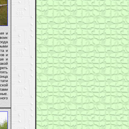
мя и
воих
рода
рыми
та и
ов и
ше и
такой
реть
лять
онца
стати
ьской
тами
ные.
ного