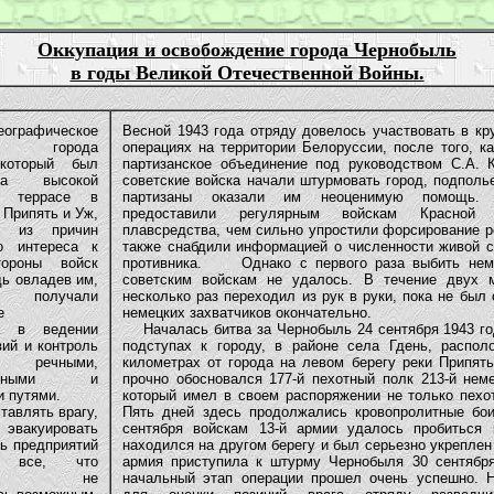
Оккупация и освобождение города Чернобыль
в годы Великой Отечественной Войны.
ографическое
Весной 1943 года отряду довелось участвовать в кр
е города
операциях на территории Белоруссии, после того, к
который был
партизанское объединение под руководством С.А. К
а высокой
советские войска начали штурмовать город, подполь
й террасе в
партизаны оказали им неоценимую помощь. 
 Припять и Уж,
предоставили регулярным войскам Красной
й из причин
плавсредства, чем сильно упростили форсирование р
о интереса к
также снабдили информацией о численности живой с
ороны войск
противника. Однако с первого раза выбить немц
ь овладев им,
советским войскам не удалось. В течение двух 
ы получали
несколько раз переходил из рук в руки, пока не был
е
немецких захватчиков окончательно.
а в ведении
Началась битва за Чернобыль 24 сентября 1943 го
ий и контроль
подступах к городу, в районе села Гдень, распол
чными,
километрах от города на левом берегу реки Припять
рожными и
прочно обосновался 177-й пехотный полк 213-й неме
и путями.
который имел в своем распоряжении не только пехот
авлять врагу,
Пять дней здесь продолжались кровопролитные бои
эвакуировать
сентября войскам 13-й армии удалось пробиться 
ь предприятий
находился на другом берегу и был серьезно укреплен
 все, что
армия приступила к штурму Чернобыля 30 сентября
овать не
начальный этап операции прошел очень успешно. 