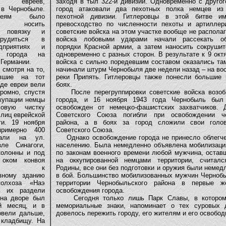
ию евреев,
заходя в тыл 322-й дивизии. Одновременно с другог
в Чернобыле.
город атаковали два пехотных полка немцев из 
еям было
пехотной дивизии. Гитлеровцы в этой битве и
но носить
превосходство по численности пехоты и артиллер
ю повязку и
советские войска на этом участке вообще не распола
рудиться в
войска лобовыми ударами начали рассекать об
дприятиях и
порядки Красной армии, а затем наносить сокруши
х города на
одновременно с разных сторон. В результате к 9 окт
 Германии.
войска с сильно поредевшим составом оказались там
мотря на то,
начинали штурм Чернобыля две недели назад – на во
вшие на тот
реки Припять. Гитлеровцы также понесли большие 
де евреи вели
боях.
ромно, спустя
После перегруппировки советские войска возоб
купации немцы
города, и 16 ноября 1943 года Чернобыль был 
овую чистку
освобожден от немецко-фашистских захватчиков. 
лиц еврейской
Советского Союза погибли при освобождении че
ти. 19 ноября
района, а в боях за город сложили свои голо
римерно 400
Советского Союза.
нали на ул.
Однако освобождение города не принесло облегч
ле Синагоги,
населению. Была немедленно объявлена мобилизация
колонны и под
по законам военного времени любой мужчина, остав
 оком конвоя
на оккупированной немцами территории, считалс
ли к
Родины, все они без подготовки и оружия были неме
вному зданию
в бой. Большинство мобилизованных мужчин Чернобы
колхоза «Наэ
территории Чернобыльского района в первые 
ь их раздели
освобождения города.
 на дворе был
Сегодня только лишь Парк Славы, в котором
й месяц, и в
мемориальные знаки, напоминает о тех суровых 
овели дальше,
довелось пережить городу, его жителям и его освобод
 кладбищу. На