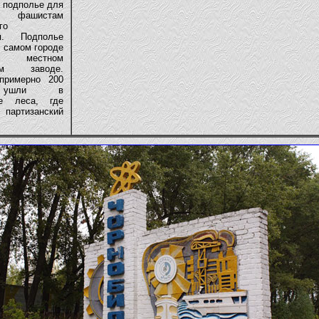
 подполье для
 фашистам
го
ия. Подполье
 самом городе
естном
ном заводе.
примерно 200
 ушли в
ие леса, где
 партизанский