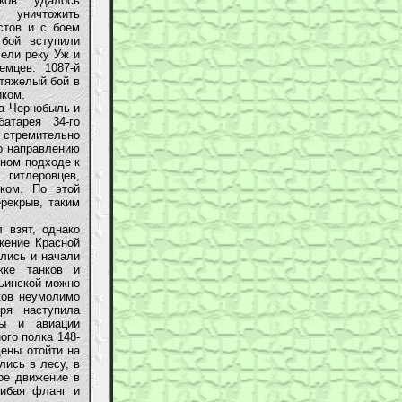
ков удалось
 уничтожить
стов и с боем
бой вступили
ели реку Уж и
емцев. 1087-й
 тяжелый бой в
иком.
а Чернобыль и
атарея 34-го
стремительно
о направлению
дном подходе к
гитлеровцев,
ком. По этой
ерекрыв, таким
взят, однако
ижение Красной
ались и начали
жке танков и
льинской можно
ков неумолимо
ря наступила
ты и авиации
ого полка 148-
дены отойти на
лись в лесу, в
ое движение в
гибая фланг и