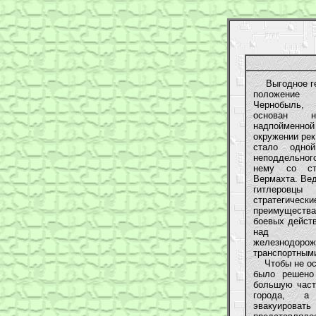
Выгодное ге
положени
Чернобыль, 
основан н
надпойменно
окружении рек
стало одно
неподдельног
нему со ст
Вермахта. Вед
гитлеровц
стратегически
преимуществ
боевых действ
над ре
железнодо
транспортным
Чтобы не ост
было решено 
большую част
города, а
эвакуир