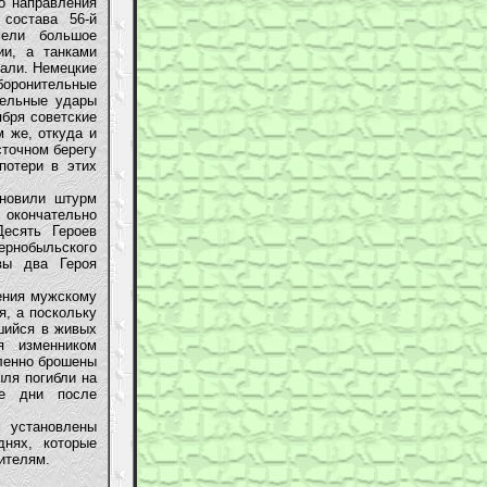
о направления
состава 56-й
мели большое
ии, а танками
гали. Немецкие
оронительные
тельные удары
ября советские
 же, откуда и
сточном берегу
потери в этих
новили штурм
окончательно
Десять Героев
рнобыльского
вы два Героя
ения мужскому
, а поскольку
шийся в живых
я изменником
дленно брошены
ля погибли на
же дни после
 установлены
днях, которые
ителям.