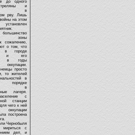
е до одного
треляны и
нены в
вом рву. Лишь
войны на этом
установлен
мятник.
льшинство
ков зоны
к сожалению,
ют о том, что
о в городе
ль и его
тях в годы
 оккупации.
немцы просто
и, то жителей
нальностей в
 порядке
ляли в
нные лагеря.
аселение с
жной станции
для чего к ней
оккупации
ыла построена
га.
ли Чернобыля
 мириться с
ением дел, и