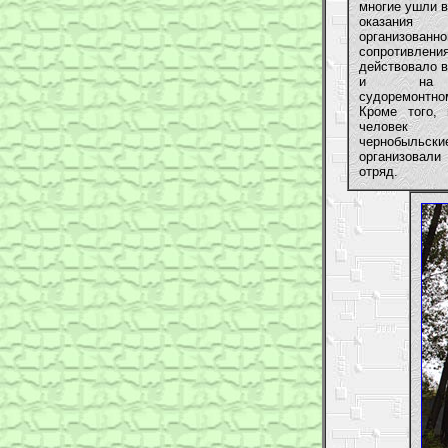
многие ушли в
оказания
организованно
сопротивлен
действовало в
и на м
судоремонт
Кроме того, 
человек
чернобыльск
организовали
отряд.