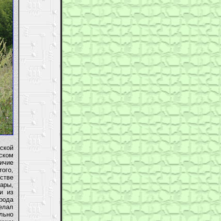
ской
ском
ичие
того,
стве
жары,
и из
рода
елал
льно