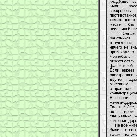
кладбище вс
были расс
захоро
противотанко
только после 
месте был 
небольшой па
Однако бо
работни
отчуждения, 
ничего не зна
происходил
Чернобы
окрестнос
фашистской
Если евреев 
расстреливал
других нацио
массовом
отправ
концентрацио
Вывозили н
железнодоро
Толстый Лес, 
во время 
специально б
каменная доро
Не все жите
были готовы
таким полож