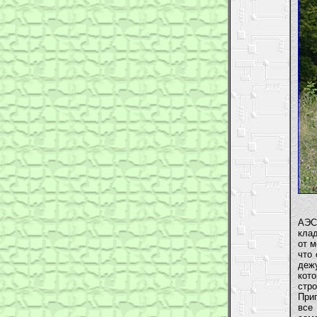
Мно
АЭС
кла
от м
что
дежу
кот
стр
При
все