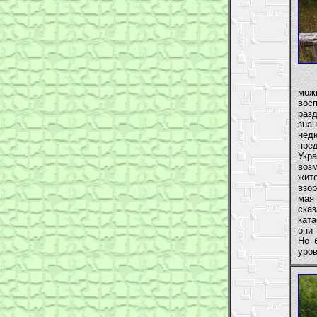
Ког
мож
вос
раз
зна
нед
пре
Укра
воз
жит
взо
мая 
сказ
кат
они
Но 
уров