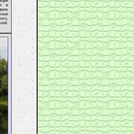
кции
ия в
виях
жные
ого,
лей.