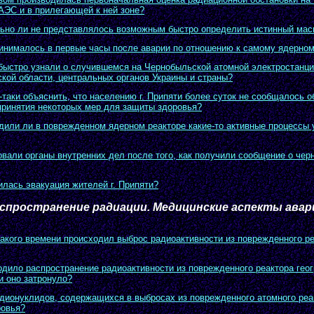
АЭС и в прилегающей к ней зоне?
ьно ли не представлялось возможным быстро определить истинный мас
инималось в первые часы после аварии по отношению к самому ядерном
быстро узнали о случившемся на Чернобыльской атомной электростанци
вской области, центральных органов Украины и страны?
-таки объяснить, что населению г. Припяти более суток не сообщалось о
принятия некоторых мер для защиты здоровья?
дили ли в поврежденном ядерном реакторе какие-то активные процессы 
овали органы внутренних дел после того, как получили сообщение о че
илась эвакуация жителей г. Припяти?
спространение радиации. Медицинские аспекты авар
какого времени происходил выброс радиоактивности из поврежденного ре
одило распространение радиоактивности из поврежденного реактора гео
и оно затронуло?
адионуклидов, содержащихся в выбросах из поврежденного атомного реа
ровья?