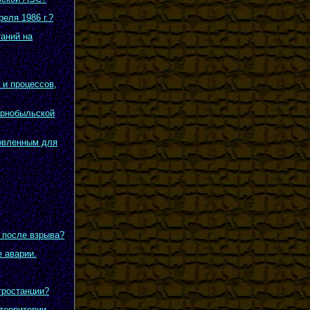
еля 1986 г.?
таний на
 и процессов,
ернобыльской
овленным для
 после взрыва?
е аварии.
тростанции?
территории