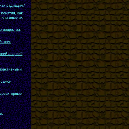
как радиация?
понятия, как
е или иные их
ые вещества,
йствие
твий аварии?
диоактивными
 самой
одреакторные
ы,