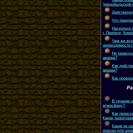
Чернобыльской 
Действител
Что предпр
Насколько 
г. Припяти, Кие
Чем же все
необходимости 
Не происхо
аварии?
Как действ
аварии?
Как провод
Ра
В течение 
атмосферу?
Как происх
Какие территори
Какие из р
опасны для здо