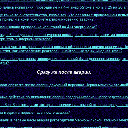
ючались испытания, проводимые на 4-м энергоблоке в ночь с 25 на 26 апр
е какие-то обстоятельства, кроме тех, что связаны с проведением испы
е привели в конечном счете к возникновению аварии?
рганизовано проведение испытаний на 4-м энергоблоке?
подробно изучена хронологическая последовательность развития аварии
ри этом в ядерном реакторе?
ют так часто встречающиеся в связи с объяснением причин аварии на Ч
онятия, как «отравление реактора», «нейтронные яды», «йодная яма»?
равление реактором, проведение испытаний было доверено малоподгот
юдям?
Сразу же после аварии.
овал сразу же после аварии дежурный персонал Чернобыльской атомной
?
вные действия по ликвидации аварии предпринимались непосредственно
 о борьбе с пожарами, которые возникли на атомной станции сразу посл
ли медики в первые часы после аварии?
овали в первые часы аварии руководители Чернобыльской атомной элек
зом производилась первоначальная оценка радиационной обстановки на 