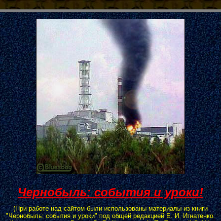
Чернобыль: события и уроки!
.
(При работе над сайтом были использованы материалы из книги
"Чернобыль: события и уроки" под общей редакцией Е. И. Игнатенко.