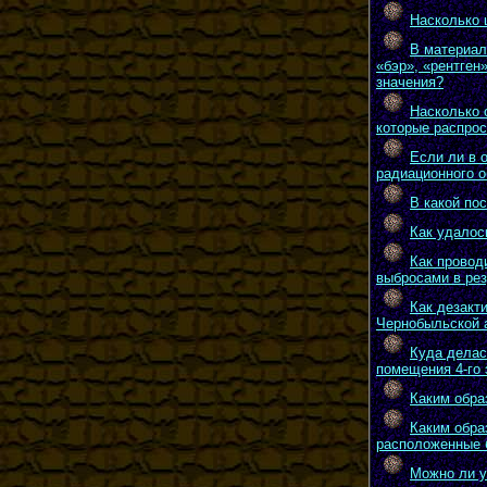
Насколько 
В материал
«бэр», «рентген
значения?
Насколько 
которые распро
Если ли в 
радиационного 
В какой по
Как удалос
Как провод
выбросами в ре
Как дезакт
Чернобыльской 
Куда делас
помещения 4-го 
Каким обра
Каким обра
расположенные 
Можно ли у