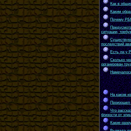
Как в общи
Каким обра
Почему РБМ
Предусмотр
ситуации, требу
Существуют
последствий ава
Есть ли у 
Сколько че
организован тру
Намечалось
На каком и
Произошел 
Что расска
близости от эпи
Какие разр
Вызвала ли