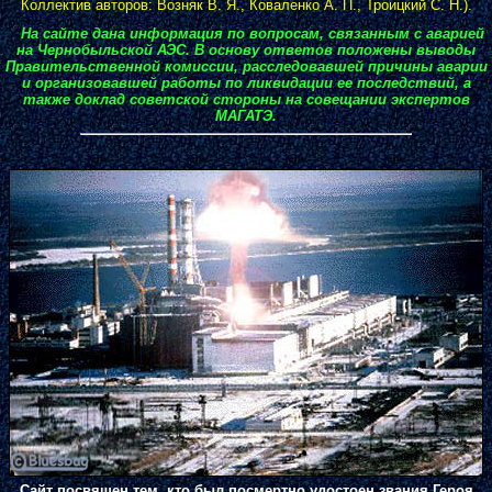
Коллектив авторов: Возняк В. Я., Коваленко А. П., Троицкий С. Н.).
.
На сайте дана информация по вопросам, связанным с аварией
на Чернобыльской АЭС. В основу ответов положены выводы
Правительственной комиссии, расследовавшей причины аварии
и организовавшей работы по ликвидации ее последствий, а
также доклад советской стороны на совещании экспертов
МАГАТЭ.
Сайт посвящен тем, кто был посмертно удостоен звания Героя