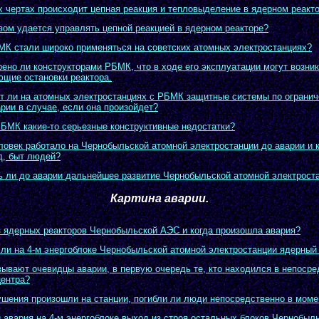
х чертах происходит цепная реакция и тепловыделение в ядерном реакт
зом удается управлять цепной реакцией в ядерном реакторе?
К стали широко применяться на советских атомных электростанциях?
ено ли конструкторами РБМК, что в ходе его эксплуатации могут возни
ющие остановки реактора.
 ли на атомных электростанциях с РБМК защитные системы по ограни
рии в случае, если она произойдет?
РБМК какие-то серьезные конструктивные недостатки?
ловек работало на Чернобыльской атомной электростанции до аварии и 
д, быт людей?
 ли до аварии дальнейшее развитие Чернобыльской атомной электрост
Картина аварии.
з ядерных реакторов Чернобыльской АЭС и когда произошла авария?
ли на 4-м энергоблоке Чернобыльской атомной электростанции ядерный
зывают очевидцы аварии, в первую очередь те, кто находился в непоср
центра?
ушения произошли на станции, погибли ли люди непосредственно в моме
 авария на 4-м энергоблоке выход из строя остальных блоков Чернобыл