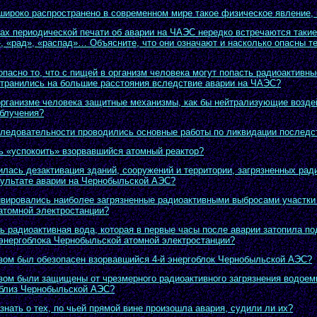
широко распространено в современном мире такое физическое явление, 
ах периодической печати об аварии на ЧАЭС нередко встречаются такие 
», «рад», «распад»… Объясните, что они означают и насколько опасны т
опасно то, что с пищей в организм человека могут попасть радиоактивн
странились на большие расстояния вследствие аварии на ЧАЭС?
организме человека защитные механизмы, как бы нейтрализующие возде
облучения?
следовательности проводились основные работы по ликвидации последс
ь «успокоить» взорвавшийся атомный реактор?
илась дезактивация зданий, сооружений и территории, загрязненных ра
зультате аварии на Чернобыльской АЭС?
ивировались наиболее загрязненные радиоактивными выбросами участки
атомной электростанции?
ь радиоактивная вода, которая в первые часы после аварии затопила п
энергоблока Чернобыльской атомной электростанции?
зом был обезопасен взорвавшийся 4-й энергоблок Чернобыльской АЭС?
зом были защищены от чрезмерного радиоактивного загрязнения водоем
близ Чернобыльской АЭС?
знать о тех, по чьей прямой вине произошла авария, судили ли их?