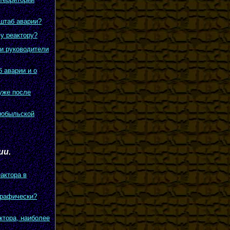
штаб аварии?
у реактору?
и руководители
б аварии и о
уже после
рнобыльской
ии.
актора в
графически?
ктора, наиболее