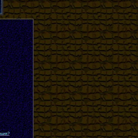
нция?