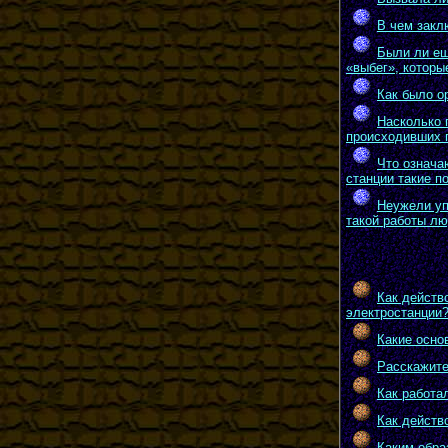
В чем закл
Были ли ещ
«выбег», которы
Как было о
Насколько 
происходивших п
Что означа
станции такие п
Неужели уп
такой работы л
Как действ
электростанции
Какие осно
Расскажите
Как работа
Как действ
Каким обра