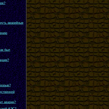
оре?
кнуть аварийные
чению
как был
анции?
 взрыв?
едственной
нт аварии?
ьской АЭС?